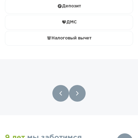
Депозит
ДМС
Налоговый вычет
9 лет
мы заботимся