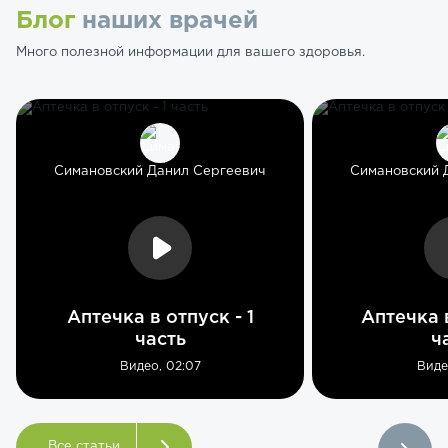
Блог
наших врачей
Много полезной информации для вашего здоровья.
Симановский Данил Сергеевич
Симановский 
Аптечка в отпуск - 1
Аптечка в
часть
ч
Видео, 02:07
Виде
Все статьи