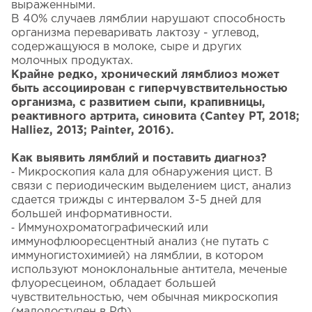
выраженными.
В 40% случаев лямблии нарушают способность
организма переваривать лактозу - углевод,
содержащуюся в молоке, сыре и других
молочных продуктах.
Крайне редко, хронический лямблиоз может
быть ассоциирован с гиперчувствительностью
организма, с развитием сыпи, крапивницы,
реактивного артрита, синовита (Cantey PT, 2018;
Halliez, 2013; Painter, 2016).
Как выявить лямблий и поставить диагноз?
⁃ Микроскопия кала для обнаружения цист. В
связи с периодическим выделением цист, анализ
сдается трижды с интервалом 3-5 дней для
большей информативности.
⁃ Иммунохроматографический или
иммунофлюоресцентный анализ (не путать с
иммуногистохимией) на лямблии, в котором
используют моноклональные антитела, меченые
флуоресцеином, обладает большей
чувствительностью, чем обычная микроскопия
(малодоступен в РФ)