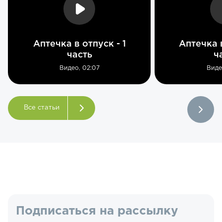
Аптечка в отпуск - 1
Аптечка в
часть
ч
Видео, 02:07
Виде
Все статьи
Подписаться на рассылку