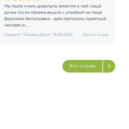
Мы были очень довольны визитом к ней: наша
дочка после приема вышла с улыбкой на лице!
В
Вероника Витальевна - действительно приятный
в
человек и...
н
Пациент "Основа-Дети", 19.04.2025
Читать отзыв
79
Все отзывы