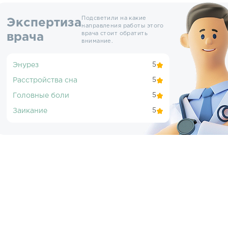
Подсветили на какие
Экспертиза
направления работы этого
врача стоит обратить
врача
внимание.
Энурез
5
Расстройства сна
5
Головные боли
5
Заикание
5