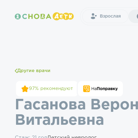
Взрослая
Другие врачи
97%
рекомендуют
Гасанова Веро
Витальевна
Стаж: 21 год
Детский невролог