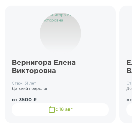
Вернигора Елена
Е
Викторовна
В
Стаж: 31 лет
Ст
Детский невролог
Де
от 3500 ₽
о
с 18 авг