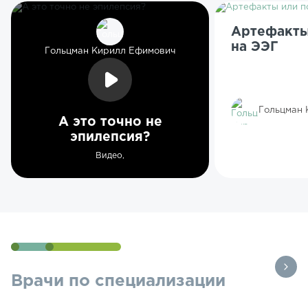
Артефакты
на ЭЭГ
Гольцман Кирилл Ефимович
Гольцман 
А это точно не
эпилепсия?
Видео,
Врачи по специализации