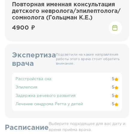
Повторная именная консультация
детского невролога/эпилептолога/
сомнолога (Гольцман К.Е.)
4900 ₽
Экспертиза
Подсветили на какие направления
работы этого врача стоит обратить
врача
внимание.
Расстройства сна
5
Эпилепсия
5
Задержка речевого развития
5
Лечение синдрома Ретта у детей
5
Выберите подходящее для вас дату и
Расписание
время приёма врача.