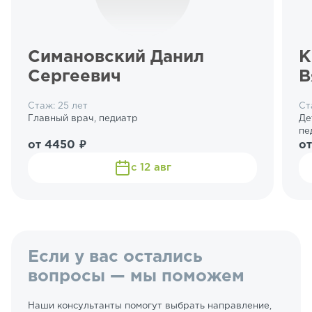
Симановский Данил
К
Сергеевич
В
Стаж: 25 лет
Ст
Главный врач, педиатр
Де
пе
от 4450 ₽
от
с 12 авг
Если у вас остались
вопросы — мы поможем
Наши консультанты помогут выбрать направление,