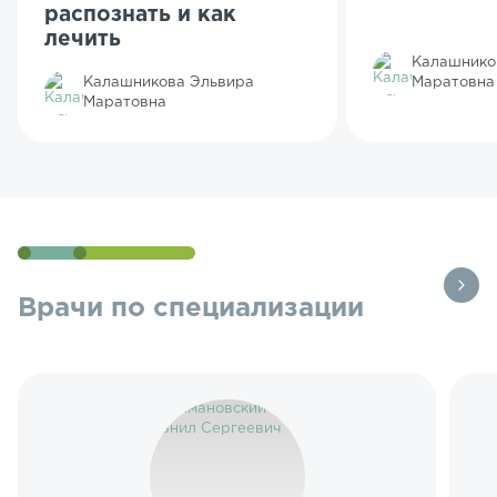
распознать и как
лечить
Калашнико
Калашникова Эльвира
Маратовна
Маратовна
Врачи по специализации