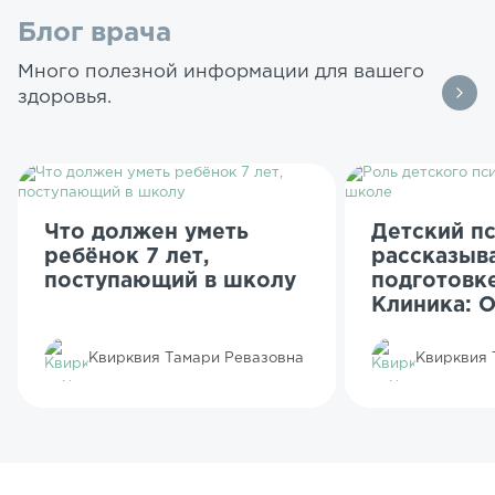
Блог врача
Много полезной информации для вашего
здоровья.
Что должен уметь
Детский п
ребёнок 7 лет,
рассказыв
поступающий в школу
подготовк
Клиника: 
Квирквия Тамари Ревазовна
Квирквия 