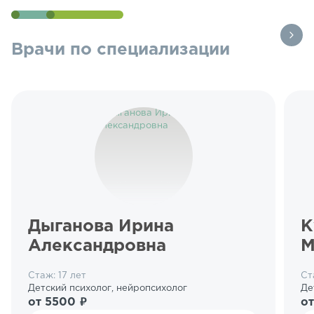
Врачи по специализации
Дыганова Ирина
К
Александровна
М
Стаж: 17 лет
Ст
Детский психолог, нейропсихолог
Де
от 5500 ₽
от