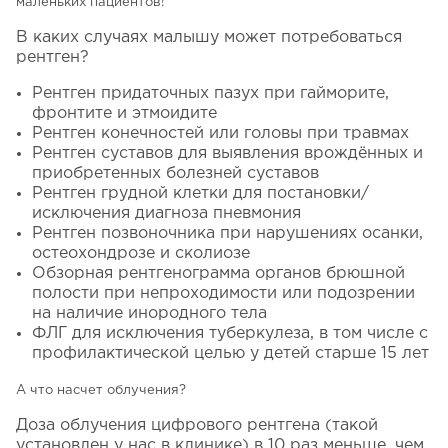
маленьких пациентов!
В каких случаях малышу может потребоваться
рентген?
Рентген придаточных пазух при гайморите,
фронтите и этмоидите
Рентген конечностей или головы при травмах
Рентген суставов для выявления врождённых и
приобретенных болезней суставов
Рентген грудной клетки для постановки/
исключения диагноза пневмония
Рентген позвоночника при нарушениях осанки,
остеохондрозе и сколиозе
Обзорная рентгенограмма органов брюшной
полости при непроходимости или подозрении
на наличие инородного тела
ФЛГ для исключения туберкулеза, в том числе с
профилактической целью у детей старше 15 лет
⠀
А что насчет облучения?
Доза облучения цифрового рентгена (такой
установлен у нас в клинике) в 10 раз меньше, чем