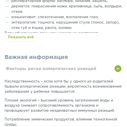
респираторная форма: насморк, чихание, кашель;
дерматоз: покраснения кожи, крапивница, сыпь, волдыри,
отеки;
коньюктивит: слезотечение, воспаление глаз;
энтеропатия: тошнота, нарушения стула (понос, запор),
отек губ и языка, рвота, колики.
Если обнаружите один или несколько симптомов,
Показать всё
обязательно обратитесь к врачу. При подозрении на отек
Квинке, немедленно вызывайте скорую помощь – это
смертельно опасное состояние, которое может вызвать
удушье и смерть!
Важная информация
Специалисты рекомендуют особенно внимательно следить
за здоровьем малыша, если он относится к группе риска.
Факторы риска аллергических реакций
Наследственность – если хотя бы у одного из родителей
бывали аллергические реакции, вероятность возникновения
заболевания у ребенка повышается.
Плохая экология – высокий уровень загрязнения воды и
воздуха снижает сопротивляемость организма и
провоцирует развитие неадекватных иммунных реакций.
Потребление химических продуктов, влияние техногенной
среды.