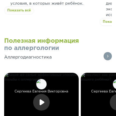
условия, в которых живёт ребёнок.
диаг
эксп
Показать всё
иссл
Показа
Полезная информация
по аллергологии
Аллергодиагностика
Сергеева Евгения Викторовна
Сергеева Евг