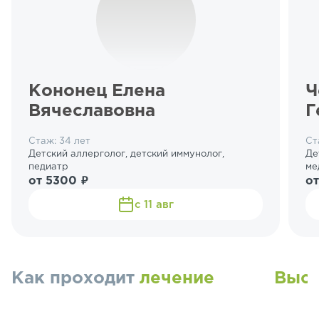
Кононец Елена
Ч
Вячеславовна
Г
Стаж: 34 лет
Ст
Детский аллерголог, детский иммунолог,
Де
педиатр
ме
от 5300 ₽
от
с 11 авг
Как проходит
лечение
Высо