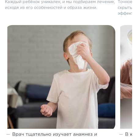
Каждый ребёнок уникален, и мы подбираем лечение,
Точное о
исходя из его особенностей и образа жизни.
скрытые 
эффекти
Врач тщательно изучает анамнез и
В кл