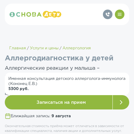
Главная
Услуги и цены
Аллергология
Аллергодиагностика у детей
Аллергические реакции у малыша –
распространенная и серьезная проблема,
Именная консультация детского аллерголога-иммунолога
(Кононец Е.В.)
которая требует точной диагностики и
5300 руб.
адекватного лечения.
Записаться на прием
Ближайшая запись:
9 августа
Окончательная стоимость приёма может отличаться в зависимости от
квалификации специалиста, наличия акции и дополнительных услуг.