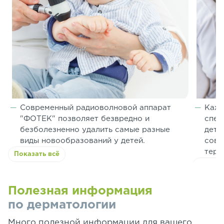
Современный радиоволновой аппарат
Кажд
"ФОТЕК" позволяет безвредно и
спец
безболезненно удалить самые разные
детс
виды новообразований у детей.
совр
тера
Показать всё
Показа
Полезная информация
по дерматологии
Много полезной информации для вашего