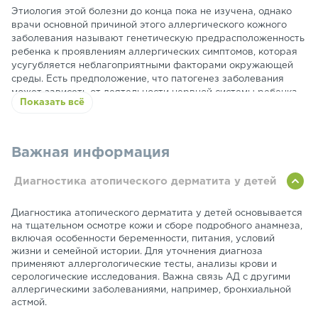
Этиология этой болезни до конца пока не изучена, однако
врачи основной причиной этого аллергического кожного
заболевания называют генетическую предрасположенность
ребенка к проявлениям аллергических симптомов, которая
усугубляется неблагоприятными факторами окружающей
среды. Есть предположение, что п
атогенез заболевания
может зависеть от деятельности нервной системы ребенка.
Показать всё
Чрезмерные негативные эмоции могут спровоцировать
развитие болезни.
Важная информация
Диагностика атопического дерматита у детей
Диагностика атопического дерматита у детей основывается
на тщательном осмотре кожи и сборе подробного анамнеза,
включая особенности беременности, питания, условий
жизни и семейной истории. Для уточнения диагноза
применяют аллергологические тесты, анализы крови и
серологические исследования. Важна связь АД с другими
аллергическими заболеваниями, например, бронхиальной
астмой.