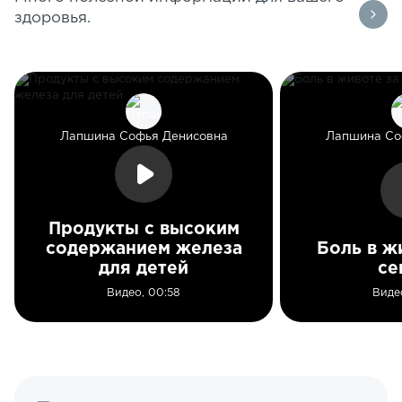
здоровья.
Лапшина Софья Денисовна
Лапшина Со
Продукты с высоким
содержанием железа
Боль в ж
для детей
се
Видео, 00:58
Виде