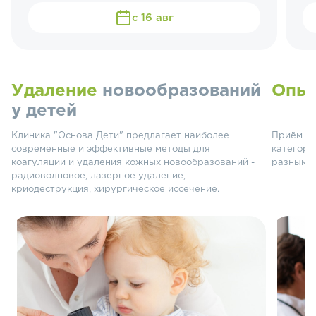
с 16 авг
Удаление
новообразований
Опы
у детей
Клиника "Основа Дети" предлагает наиболее
Приём ве
современные и эффективные методы для
категори
коагуляции и удаления кожных новообразований -
разными 
радиоволновое, лазерное удаление,
криодеструкция, хирургическое иссечение.