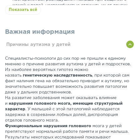
мамой и папой, неспособностью отличить их от других
Показать всё
окружающих его людей;
В период
от 1 до 3 лет
у ребенка должно происходить
активное развитие речевой активности, однако родители
замечают или отсутствие речи, или малыш повторяет
Важная информация
одни и те-же словосочетания, не характерные для
обычной детской речи;
Причины аутизма у детей
В период
дошкольного возраста
у ребенка с аутизмом
сильно затруднено общение с окружающими, ему
Специалисты-психологи до сих пор не пришли к единому
непонятно состояние сверстников, вследствие чего
мнению о причине развития аутизма у детей и подростков.
малыш испытывает сильное чувство дискомфорта,
Из наиболее вероятных гипотез можно
избегает смотреть прямо в глаза собеседнику и не
назвать
генетическую наследственность
, при которой сам
отзывается на свое имя;
факт наличия гена на обязательно приводит к аутизму, но
В
младшем школьном возрасте
начинают появляться
значительно повышает возможность развития патологии
серьезные проблемы в процессе обучения. Из-за
даже у дальних родственников.
нарушений в коре головного мозга ребенка появляются
На развитие заболевания может оказывать влияние
признаки умственной отсталости, сложности с
и
нарушения головного мозга, имеющие структурный
абстрактным мышлением, проявлением эмоций и
характер
. У малышей с этой патологией наблюдается
обработкой информационных потоков;
задержка в созревании лобных долей, диспропорция
В
подростковом возрасте
происходят гормональные
отделов головного мозга.
перестройки молодого организма и аутизм проявляется
Функциональные нарушения головного
мозга у детей
в наиболее сильных формах, вплоть до неспособности
препятствуют нормальной работе памяти и речи малыша.
нормально существовать в коллективе сверстников.
Результаты некоторых исследований показывают