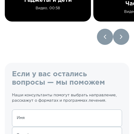
Гаджеты и дети
Ча
Видео, 00:58
Виде
Если у вас остались
вопросы — мы поможем
Наши консультанты помогут выбрать направление,
расскажут о форматах и программах лечения.
Имя