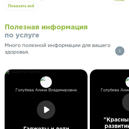
Показать всё
Полезная информация
по услуге
Много полезной информации для вашего
здоровья.
Голубева Алина Владимировна
Голубева Али
"Красны
развити