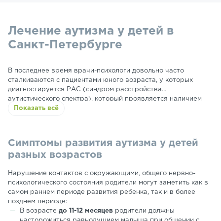
Лечение аутизма у детей в
Санкт-Петербурге
В последнее время врачи-психологи довольно часто
сталкиваются с пациентами юного возраста, у которых
диагностируется РАС (синдром расстройства
аутистического спектра), который проявляется наличием
дефицита эмоциональных проявлений в сфере
Показать всё
коммуникации и общения и относится к группе патологий
нервной системы. У ребенка отсутствует желание
взаимодействия с окружающим его миром, в том числе и с
Симптомы развития аутизма у детей
медиками, что значительно затрудняет процесс лечения
разных возрастов
маленького пациента.
Нарушение контактов с окружающими, общего нервно-
психологического состояния родители могут заметить как в
самом раннем периоде развития ребенка, так и в более
позднем периоде:
В возрасте
до 11-12 месяцев
родители должны
насторожиться равнодушием малыша при общении с