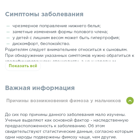
Симптомы заболевания
чрезмерное поправление нижнего белья;
заметные изменения формы полового члена;
у детей с лишним весом может быть гипертрофия;
дискомфорт, беспокойство.
Родителям следует внимательнее относиться к сыновьям.
При обнаружении указанных симптомов нужно обратиться к
квалифицированному специалисту, а не к народным
Показать всё
средствам из интернета. Только врач может поставить
верный диагноз и подобрать подходящее лечение.
Важная информация
Причины возникновения фимоза у мальчиков
До сих пор причины данного заболевания мало изучены.
Ученые выделяют как основной фактор - наследственную
предрасположенность к заболеванию. Об этом
свидетельствуют статистические данные, согласно которым
одни народы подвержены фимозу чаще, чем другие.