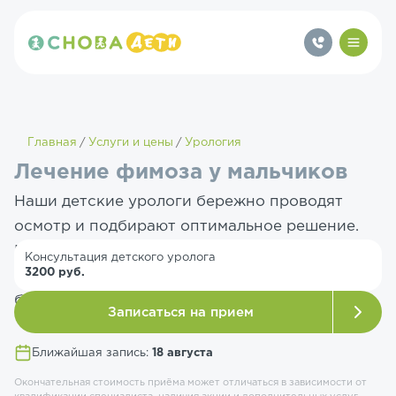
Главная
Услуги и цены
Урология
Лечение фимоза у мальчиков
Наши детские урологи бережно проводят
осмотр и подбирают оптимальное решение.
Все процедуры выполняются с учетом
Консультация детского уролога
3200 руб.
возраста ребенка и степени фимоза, под
безопасным обезболиванием.
Записаться на прием
Ближайшая запись:
18 августа
Окончательная стоимость приёма может отличаться в зависимости от