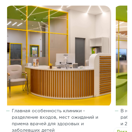
Главная особенность клиники -
В на
разделение входов, мест ожиданий и
рабо
приема врачей для здоровых и
и 2 
заболевших детей
Показа