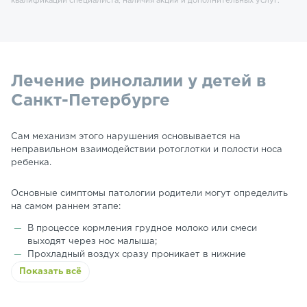
квалификации специалиста, наличия акции и дополнительных услуг.
Лечение ринолалии у детей в
Санкт-Петербурге
Сам механизм этого нарушения основывается на
неправильном взаимодействии ротоглотки и полости носа
ребенка.
Основные симптомы патологии родители могут определить
на самом раннем этапе:
В процессе кормления грудное молоко или смеси
выходят через нос малыша;
Прохладный воздух сразу проникает в нижние
дыхательные пути, что провоцирует бронхиты и
Показать всё
инфекционные заболевания;
Становятся заметными признаки слабого интеллекта;
Речевое развитие ребенка происходит с большой