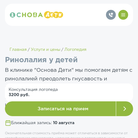
Главная
Услуги и цены
Логопедия
Ринолалия у детей
В клинике "Основа Дети" мы помогаем детям с
ринолалией преодолеть гнусавость и
нарушение звукопроизношения. Мы
Консультация логопеда
3200 руб.
учитываем форму ринолалии подбираем
индивидуальную программу коррекции.
Записаться на прием
Ближайшая запись:
10 августа
Окончательная стоимость приёма может отличаться в зависимости от