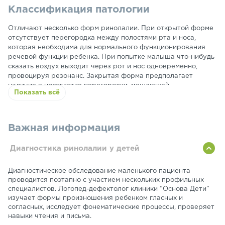
Классификация патологии
задержкой;
Тихий и глухой голос с ярко выраженной гнусавостью;
Отличают несколько форм ринолалии. При
С возрастом появляется страх к общению с
открытой форме
отсутствует перегородка между полостями рта и носа,
окружающими.
которая необходима для нормального функционирования
речевой функции ребенка. При попытке малыша что-нибудь
сказать воздух выходит через рот и нос одновременно,
провоцируя резонанс. Закрытая форма предполагает
наличие в носоглотке перегородки, мешающей
Показать всё
прохождению воздуха. При смешанной
форме сочетаются
первые два типа заболевания.
Важная информация
Диагностика ринолалии у детей
Диагностическое обследование маленького пациента
проводится поэтапно с участием нескольких профильных
специалистов. Логопед-дефектолог клиники “Основа Дети”
изучает формы произношения ребенком гласных и
согласных, исследует фонематические процессы, проверяет
навыки чтения и письма.