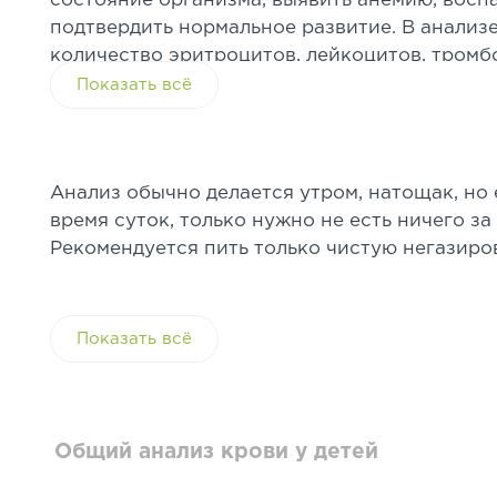
состояние организма, выявить анемию, восп
подтвердить нормальное развитие. В анализ
количество эритроцитов, лейкоцитов, тромб
СОЭ. ОАК назначают при плановых осмотрах,
Показать всё
лечения и перед вакцинацией.
Анализ обычно делается утром, натощак, но
время суток, только нужно не есть ничего за
Рекомендуется пить только чистую негазиро
Показать всё
Общий анализ крови у детей