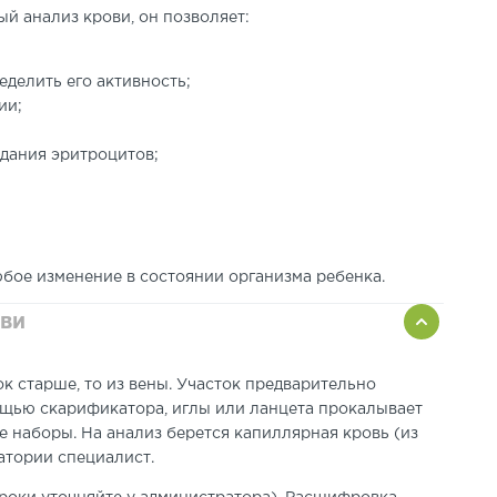
 анализ крови, он позволяет:
еделить его активность;
ии;
дания эритроцитов;
бое изменение в состоянии организма ребенка.
ови
нок старше, то из вены. Участок предварительно
ощью скарификатора, иглы или ланцета прокалывает
 наборы. На анализ берется капиллярная кровь (из
ратории специалист.