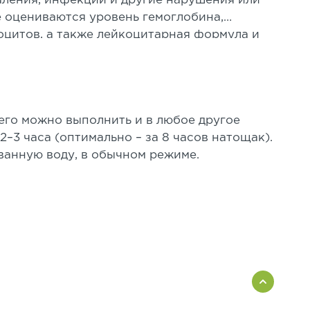
аления, инфекции и другие нарушения или
е оцениваются уровень гемоглобина,
оцитов, а также лейкоцитарная формула и
 подозрении на заболевания, для контроля
 его можно выполнить и в любое другое
 2–3 часа (оптимально – за 8 часов натощак).
ванную воду, в обычном режиме.