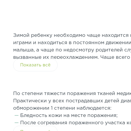
Зимой ребенку необходимо чаще находится 
играми и находиться в постоянном движении
малыша, а чаще по недосмотру родителей сл
вызванные их переохлаждением. Чаще всего
ребенка, реже встречается обморожение уше
Показать всё
По степени тяжести поражения тканей меди
Практически у всех пострадавших детей диаг
обморожении 1 степени наблюдается:
Бледность кожи на месте поражения;
После согревания пораженного участка к
Сильное чувство жжения и зуд.