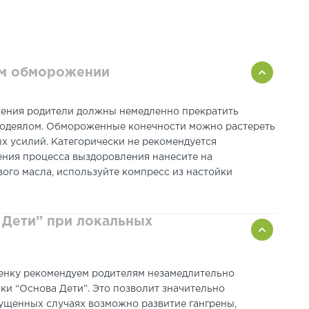
рожения
(2
степень):
тает желтый оттенок;
 ребенок чувствует сильную боль,
ном обморожении
нение их содержимым мутного оттенка.
те встречается редко и характеризуется
жения родители должны немедленно прекратить
убокого поражения кожного покрова.
а одеялом. Обмороженные конечности можно растереть
х усилий. Категорически не рекомендуется
рения процесса выздоровления нанесите на
го масла, используйте компресс из настойки
 Дети” при локальных
енку рекомендуем родителям незамедлительно
ки “Основа Дети”. Это позволит значительно
ущенных случаях возможно развитие гангрены,