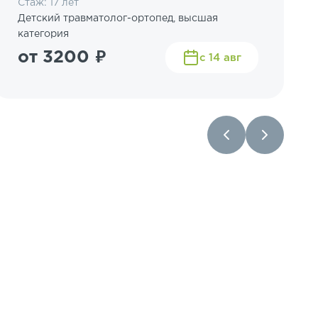
Стаж: 17 лет
Детский травматолог-ортопед, высшая
категория
от 3200 ₽
с 14 авг
Основ
Место, где здо