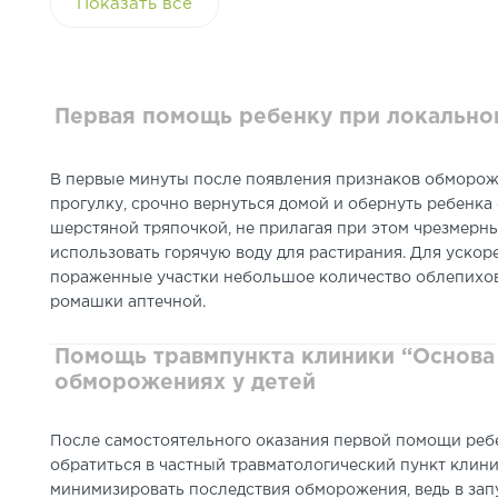
Показать всё
Признаки более сильного локального обмо
Кожа в очаге поражения белеет и приобре
Онемение кожи на пораженном участке;
После согревания
обмороженного
участка
Первая помощь ребенку при локаль
начинается образование пузырей и запол
3 и 4 степени обморожения в детском возрас
В первые минуты после появления признаков обморо
признаками омертвления тканей на фоне гл
прогулку, срочно вернуться домой и обернуть ребенк
шерстяной тряпочкой, не прилагая при этом чрезмерны
использовать горячую воду для растирания. Для уско
пораженные участки небольшое количество облепихово
ромашки аптечной.
Помощь травмпункта клиники “Основа
обморожениях у детей
После самостоятельного оказания первой помощи реб
обратиться в частный травматологический пункт клини
минимизировать последствия обморожения, ведь в зап