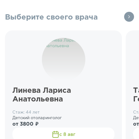
Выберите своего врача
Линева Лариса
Т
Анатольевна
Г
Стаж: 44 лет
Ст
Детский отоларинголог
Де
от 3800 ₽
от
с 8 авг