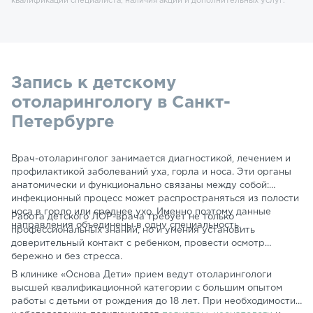
квалификации специалиста, наличия акции и дополнительных услуг.
Запись к детскому
отоларингологу в Санкт-
Петербурге
Врач-отоларинголог занимается диагностикой, лечением и
профилактикой заболеваний уха, горла и носа. Эти органы
анатомически и функционально связаны между собой:
инфекционный процесс может распространяться из полости
носа в горло или среднее ухо. Именно поэтому данные
Работа детского ЛОР-врача требует не только
направления объединены в одну специальность.
профессиональных знаний, но и умения установить
доверительный контакт с ребенком, провести осмотр
бережно и без стресса.
В клинике «Основа Дети» прием ведут отоларингологи
высшей квалификационной категории с большим опытом
работы с детьми от рождения до 18 лет. При необходимости