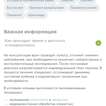
Острый и хронический ринит
Синусит
Трахеит
Евстахиит
Вазомоторный ринит
Ларинготрахеит
Ларингит
Аденоиды
Важная информация
Как проходит прием у детского
отоларинголога
На консультации врач проводит осмотр, уточняет анамнез
заболевания, при необходимости назначает лабораторные и
инструментальные исследования. После постановки
диагноза разрабатывается индивидуальный план терапии. В
процессе лечения специалист отслеживает динамику
состояния ребенка и корректирует назначения при
необходимости.
В условиях клиники выполняются малоинвазивные
процедуры:
промывание
носоглотки
и
миндалин
;
медикаментозная обработка слизистых;