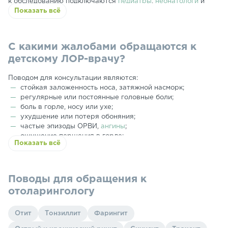
к обследованию подключаются
педиатры
,
неонатологи
и
хирурги
Показать всё
, что позволяет максимально точно определить
причину заболевания и подобрать оптимальное лечение.
С какими жалобами обращаются к
детскому ЛОР-врачу?
Поводом для консультации являются:
стойкая заложенность носа, затяжной насморк;
регулярные или постоянные головные боли;
боль в горле, носу или ухе;
ухудшение или потеря обоняния;
частые эпизоды ОРВИ,
ангины
;
ощущение першения в горле;
Показать всё
нарушения речи;
повышение температуры тела;
сухость слизистых,
храп
(возможный признак
искривления носовой перегородки);
Поводы для обращения к
снижение слуха.
отоларингологу
Отит
Тонзиллит
Фарингит