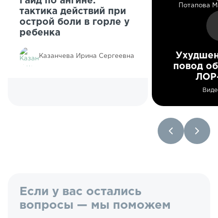
Гайд по ангине:
Потапова М
тактика действий при
острой боли в горле у
ребенка
Ухудшен
Казанчева Ирина Сергеевна
повод об
ЛОР
Виде
Если у вас остались
вопросы — мы поможем