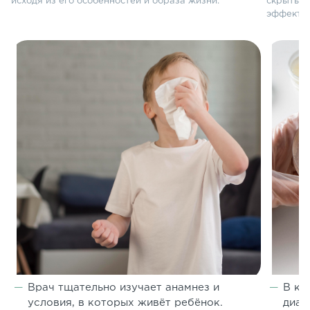
исходя из его особенностей и образа жизни.
скрытые 
эффекти
Врач тщательно изучает анамнез и
В кл
условия, в которых живёт ребёнок.
диаг