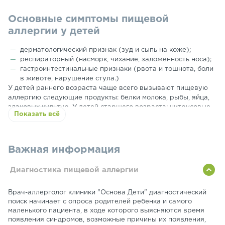
и профилактику данной патологии у пациентов детского
возраста проводят аллергологи.
Основные симптомы пищевой
аллергии у детей
дерматологический признак (зуд и сыпь на коже);
респираторный (насморк, чихание, заложенность носа);
гастроинтестинальные признаки (рвота и тошнота, боли
в животе, нарушение стула.)
У детей раннего возраста чаще всего вызывают пищевую
аллергию следующие продукты: белки молока, рыбы, яйца,
злаковых культур. У детей старшего возраста: цитрусовые,
Показать всё
шоколадные изделия, клубника, специи и экзотические
фрукты.
Важная информация
Диагностика пищевой аллергии
Врач-аллерголог клиники "Основа Дети" диагностический
поиск начинает с опроса родителей ребенка и самого
маленького пациента, в ходе которого выясняются время
появления синдромов, возможные причины их появления,