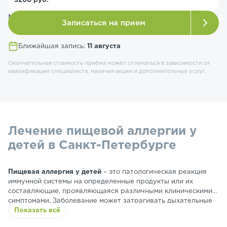
3200 руб.
читать этикетки и составлять полноценное
меню.
Записаться на прием
Ближайшая запись:
11 августа
Окончательная стоимость приёма может отличаться в зависимости от
квалификации специалиста, наличия акции и дополнительных услуг.
Лечение пищевой аллергии у
детей в Санкт-Петербурге
Пищевая аллергия у детей
– это патологическая реакция
иммунной системы на определенные продукты или их
составляющие, проявляющаяся различными клиническими
симптомами. Заболевание может затрагивать дыхательные
пути, пищеварительный тракт, кожные покровы, а также
Показать всё
вызывать респираторные нарушения. Диагностику, терапию