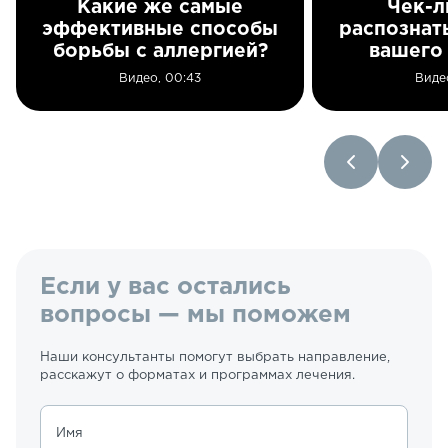
Какие же самые
Чек-л
эффективные способы
распознат
борьбы с аллергией?
вашего
Видео, 00:43
Виде
Если у вас остались
вопросы — мы поможем
Наши консультанты помогут выбрать направление,
расскажут о форматах и программах лечения.
Имя