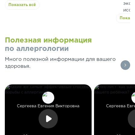
эксп
Показать всё
иссл
Показа
Полезная информация
по аллергологии
Много полезной информации для вашего
здоровья.
Сергеева Евгения Викторовна
Сергеева Евг