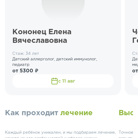
Кононец Елена
Ч
Вячеславовна
Г
Стаж: 34 лет
Ст
Детский аллерголог, детский иммунолог,
Де
педиатр
ме
от 5300 ₽
от
с 11 авг
Как проходит
лечение
Высо
Каждый ребёнок уникален, и мы подбираем лечение,
Точное о