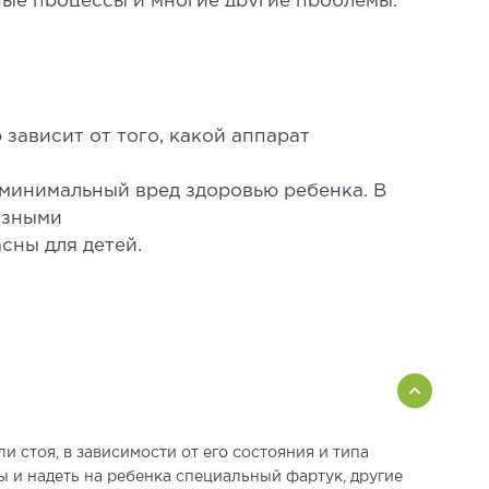
ные процессы и многие другие проблемы.
тод исследования, который позволяет
ффективное лечение.
зависит от того, какой аппарат
е
 минимальный вред здоровью ребенка. В
азными
сны для детей.
и стоя, в зависимости от его состояния и типа
ы и надеть на ребенка специальный фартук, другие