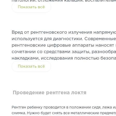
патологии, отложения кальция, воспалитель
Это информативный, быстрый, недорогой ме
Показать всё
правильно поставить диагноз и назначить э
Вред от рентгеновского излучения напрямую 
используется для диагнос
тики.
Современны
рентгеновс
кие
цифровые
аппараты
наносят
сочетании со средствами защиты, разнообр
накладками,
исследования
полностью безопа
Показать всё
Проведение рентгена локтя
Рентген ребенку проводится в положении сидя, лежа ил
снимка.
Нужно будет снять все металлические предмет