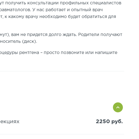
огут получить консультации профильных специалистов
травматологов
. У нас работает и опытный врач
т, к какому вра
чу необходимо будет обратиться для
нут)
, вам не придется долго ждать. Родители получают
носитель (диск).
оцедуры рентгена – просто позвоните или напишите
оекциях
2250 руб.