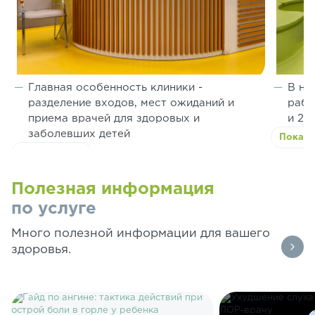
Главная особенность клиники -
В на
разделение входов, мест ожиданий и
рабо
приема врачей для здоровых и
и 2 
заболевших детей
Показа
Показать всё
Полезная информация
по услуге
Много полезной информации для вашего
здоровья.