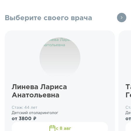
Выберите своего врача
Линева Лариса
Т
Анатольевна
Г
Стаж: 44 лет
Ст
Детский отоларинголог
Де
от 3800 ₽
от
с 8 авг