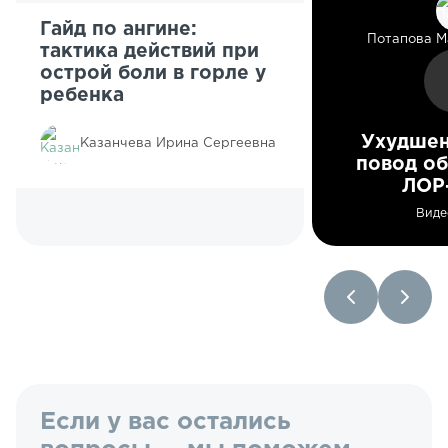
Гайд по ангине:
Потапова М
тактика действий при
острой боли в горле у
ребенка
Ухудшен
Казанчева Ирина Сергеевна
повод об
ЛОР
Виде
Если у вас остались