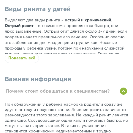
аллергия;
Виды ринита у детей
травмы носа.
Выделяют два виды ринита –
острый
и
хронический
.
Острый ринит
– его симптомы проявляются быстро, они
ярко выраженные. Острый отит длится около 3–7 дней, если
вовремя начато правильное его лечение. Особенно опасно
это заболевание для младенцев и грудничков. Носовые
проходы у ребенка узкие, потому при набухании слизистой,
дышать носом становится почти невозможно. Грудничок
Показать всё
дышит поверхностно и часто, а это может вызвать гипоксию.
Острый ринит у детей становится причиной плохого сна,
раздражительности.
Хронический ринит
– это заболевание протекает в более
Важная информация
легкой форме, нос закладывает периодически. При
хроническом рините у детей наблюдаются частые
Почему стоит обращаться к специалистам?
кровотечения, периодические обильные гнойные выделения,
храп и сопение.
При обнаружении у ребенка насморка родители сразу же
идут в аптеку и покупают капли. Лечение ринита зависит от
разновидности этого заболевания. Не каждый ринит лечится
одинаково. Сосудорасширяющие капли помогают быстро, но
могут вызвать привыкание. В таких случаях ринит
становится хроническим медикаментозным и трудно