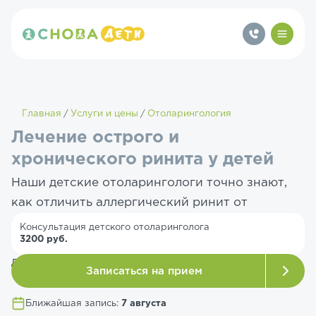
Главная
Услуги и цены
Отоларингология
Лечение острого и
хронического ринита у детей
Наши детские отоларингологи точно знают,
как отличить аллергический ринит от
инфекционного, когда нужны
Консультация детского отоларинголога
3200 руб.
сосудосуживающие капли и как избежать их
длительного применения.
Записаться на прием
Ближайшая запись:
7 августа