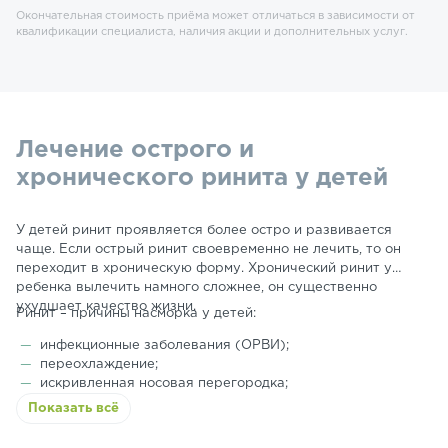
Окончательная стоимость приёма может отличаться в зависимости от
квалификации специалиста, наличия акции и дополнительных услуг.
Лечение острого и
хронического ринита у детей
У детей ринит проявляется более остро и развивается
чаще. Если острый ринит своевременно не лечить, то он
переходит в хроническую форму. Хронический ринит у
ребенка вылечить намного сложнее, он существенно
ухудшает качество жизни.
Ринит – причины насморка у детей:
инфекционные заболевания (ОРВИ);
переохлаждение;
искривленная носовая перегородка;
слизистая разражается от воздействия пыли, дыма,
Показать всё
неблагоприятной экологической обстановки;
нарушения в работе эндокринной системы;