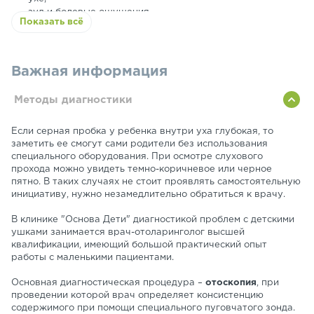
зуд и болевые ощущения.
Показать всё
Иногда у ребенка наблюдается снижение слухового
восприятия, при котором обычный тон речи или умеренные
звуки не воспринимается. Малыш часто переспрашивает
обращенные к нему вопросы. Некоторые маленькие
Важная информация
пациенты говорят, что слышат свой собственный голос.
Такое явление в медицине называют аутофонией.
Методы диагностики
Если серная пробка у ребенка внутри уха глубокая, то
заметить ее смогут сами родители без использования
специального оборудования. При осмотре слухового
прохода можно увидеть темно-коричневое или черное
пятно. В таких случаях не стоит проявлять самостоятельную
инициативу, нужно незамедлительно обратиться к врачу.
В клинике "Основа Дети" диагностикой проблем с детскими
ушками занимается врач-отоларинголог высшей
квалификации, имеющий большой практический опыт
работы с маленькими пациентами.
Основная диагностическая процедура –
отоскопия
, при
проведении которой врач определяет консистенцию
содержимого при помощи специального пуговчатого зонда.