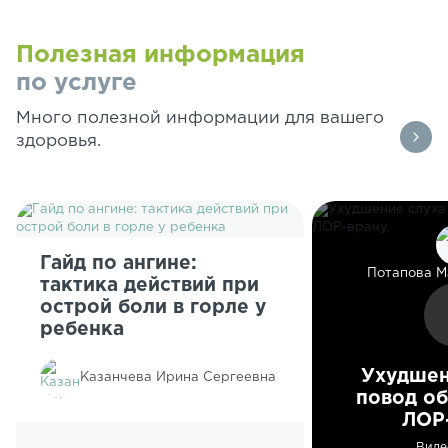
Полезная информация
по услуге
Много полезной информации для вашего
здоровья.
Гайд по ангине:
Потапова М
тактика действий при
острой боли в горле у
ребенка
Ухудшен
Казанчева Ирина Сергеевна
повод об
ЛОР
Виде