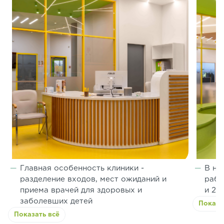
Главная особенность клиники -
В на
разделение входов, мест ожиданий и
рабо
приема врачей для здоровых и
и 2 
заболевших детей
Показа
Показать всё