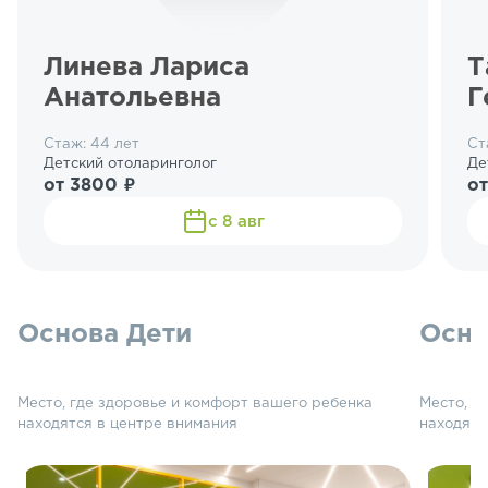
Линева Лариса
Т
Анатольевна
Г
Стаж: 44 лет
Ст
Детский отоларинголог
Де
от 3800 ₽
от
с 8 авг
Основа Дети
Осно
Место, где здоровье и комфорт вашего ребенка
Место, г
находятся в центре внимания
находятс