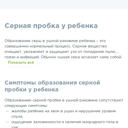
Серная пробка у ребенка
Образование серы в ушной раковине ребенка – это
совершенно нормальный процесс. Серное вещество
очищает, увлажняет и защищает ухо от попадания пыли,
грязи и инфекций. Обычно ушная сера исчезает сама собой,
но нередко этот процесс нарушается и образуется пробка –
Показать всё
скопление серных масс, которые закрывают просвет
слухового прохода. Но родителям не стоит сразу
паниковать. В большинстве случаев причиной является не
Симптомы образования серной
патология, а обычная серная пробка – проблема довольно
пробки у ребенка
частая в практике ЛОР-врачей.
Образованию серной пробки в ушной раковине сопутствуют
следующие симптомы:
жалобы ребёнка на звон в ушах и нарушение уровня
слуха;
ощущение заложенности и наличия инородного тела в
ухе;