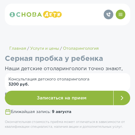
Главная
Услуги и цены
Отоларингология
Серная пробка у ребенка
Наши детские отоларингологи точно знают,
как безопасно удалить серную пробку у
Консультация детского отоларинголога
3200 руб.
ребёнка, не повредив нежный слуховой
проход.
Записаться на прием
Ближайшая запись:
9 августа
Окончательная стоимость приёма может отличаться в зависимости от
квалификации специалиста, наличия акции и дополнительных услуг.