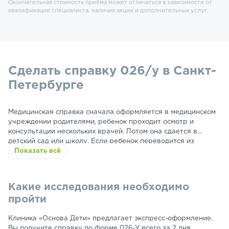
Окончательная стоимость приёма может отличаться в зависимости от
квалификации специалиста, наличия акции и дополнительных услуг.
Сделать справку 026/у в Санкт-
Петербурге
Медицинская справка сначала оформляется в медицинском
учреждении родителями, ребенок проходит осмотр и
консультации нескольких врачей. Потом она сдается в
детский сад или школу. Если ребенок переводится из
детского сада, школы, то и медицинская справка 026-У
Показать всё
выдается на руки родителям, а потом передается в другое
учреждение. В справке на протяжении нескольких лет
указываются разные данные – о прохождении вакцинации,
Какие исследования необходимо
плановых медосмотров, сведения об аллергиях. Указывается
пройти
информация о хронических заболеваниях ребенка,
рекомендации по занятию спортом, танцами.
Клиника «Основа Дети» предлагает экспресс-оформление.
Вы получите справку по форме 026-У всего за 2 дня,