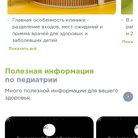
Главная особенность клиники -
В на
разделение входов, мест ожиданий и
рабо
приема врачей для здоровых и
и 2 
заболевших детей
Показа
Показать всё
Полезная информация
по педиатрии
Много полезной информации для вашего
здоровья.