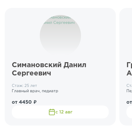
Симановский Данил
Г
Сергеевич
А
Стаж: 25 лет
Ст
Главный врач, педиатр
Пе
от 4450 ₽
от
с 12 авг