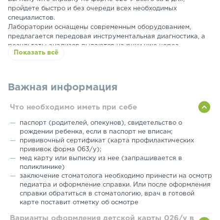
пройдете быстро и без очереди всех необходимых
специалистов.
Лаборатории оснащены современным оборудованием,
предлагается передовая инструментальная диагностика, а
результаты анализов выдаются на руки уже через
Показать всё
несколько часов. У нас работают лучшие детские врачи
высшей категории с опытом и правильным подходом к
маленьким пациентам.
Наш педиатр напишет заключение, и вы спокойно пойдете в
Важная информация
детский сад или первый класс школы. Справка
соответствует всем требованиям Минздрава РФ.
Что необходимо иметь при себе
Для вашего удобства мы также
включили постановку
Манту
в оформление медкарты 026/У.
паспорт (родителей, опекунов), свидетельство о
рождении ребенка, если в паспорт не вписан;
прививочный сертификат (карта профилактических
прививок форма 063/у);
мед карту или выписку из нее (запрашивается в
поликлинике)
заключение стоматолога необходимо принести на осмотр
педиатра и оформление справки. Или после оформления
справки обратиться в стоматологию, врач в готовой
карте поставит отметку об осмотре
Варианты оформления детской карты 026/у в