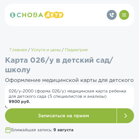
Главная
Услуги и цены
Педиатрия
Карта 026/у в детский сад/
школу
Оформление медицинской карты для детского
сада или школы больше не будет для вас
026/у-2000 (форма 026/у) медицинская карта ребенка
для детского сада (5 специалистов и анализы)
испытанием. Экспресс-оформление справки
9900 руб.
026/у всего за 2 дня.
Записаться на прием
Ближайшая запись:
9 августа