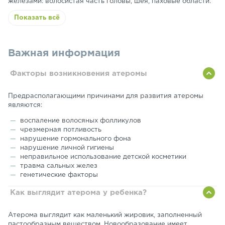
железами: волосистая часть головы, шея, паховые области.
Показать всё
Важная информация
Факторы возникновения атеромы
Предрасполагающими причинами для развития атеромы
являются:
воспаление волосяных фолликулов
чрезмерная потливость
нарушение гормонального фона
нарушение личной гигиены
неправильное использование детской косметики
травма сальных желез
генетические факторы
Как выглядит атерома у ребенка?
Атерома выглядит как маленький жировик, заполненный
пастообразным веществом. Новообразование имеет