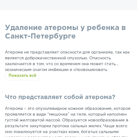
Удаление атеромы у ребенка в
Санкт-Петербурге
Атерома не представляет опасности для организма, так как
является доброкачественной опухолью. Опасность
заключается в том, что со временем она может стать
хроническим очагом инфекции и спровоцировать
осложнения. Удалять новообразование лучше на начальных
Показать всё
стадиях, пока оно не достигло больших размеров. В клинике
Основа Дети лечением атеромы занимаются опытные
хирурги с помощью современных малоинвазивных методик.
Что представляет собой атерома?
Атерома – это опухолевидное кожное образование, которое
проявляется в виде “мешочка” на теле, который наполнен
густой желтоватой массой. Образуется новообразование в
результате закупорки протока сальных желез. Чаще всего
оно локализуется на участках кожи, богатых сальными