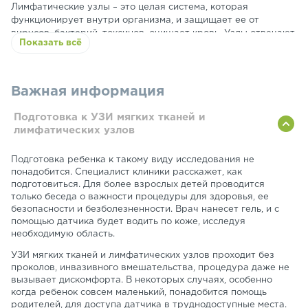
Лимфатические узлы – это целая система, которая
функционирует внутри организма, и защищает ее от
вирусов, бактерий, токсинов, очищает кровь. Узлы отвечают
Показать всё
за функционирование иммунной системы. При различных
сбоях лимфатические узлы изменяют форму или размер,
уплотняются, появляются болезненные ощущения.
Важная информация
Подготовка к УЗИ мягких тканей и
лимфатических узлов
Подготовка ребенка к такому виду исследования не
понадобится. Специалист клиники расскажет, как
подготовиться. Для более взрослых детей проводится
только беседа о важности процедуры для здоровья, ее
безопасности и безболезненности. Врач нанесет гель, и с
помощью датчика будет водить по коже, исследуя
необходимую область.
УЗИ мягких тканей и лимфатических узлов проходит без
проколов, инвазивного вмешательства, процедура даже не
вызывает дискомфорта. В некоторых случаях, особенно
когда ребенок совсем маленький, понадобится помощь
родителей, для доступа датчика в труднодоступные места.