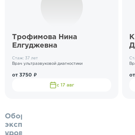
Трофимова Нина
К
Елгуджевна
Д
Стаж: 37 лет
Ст
Врач ультразвуковой диагностики
Вр
от 3750 ₽
от
с 17 авг
Оборудование
экспертного
уровня