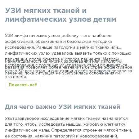
УЗИ мягких тканей и
лимфатических узлов детям
УЗИ лимфатических узлов ребенку – это наиболее
эффективная, объективная и безопасная методика
исследования. Раньше патологии в мягких тканях или
лимфатических узлах удавалось выявить только с помощью
пальпации, после осмотра и опроса пациента. Методы
Ранняя диагностика многих заболеваний или патологий
исследования с помощью ультразвука стали применяться
развития позволяет более назначить быстрее эффективное
около 30 лет назад, и они отлично себя зарекомендовали за
лечение, пока ситуация не усугубилась осложнениями.
это время.
Показать всё
Для чего важно УЗИ мягких тканей
Ультразвуковое исследование мягких тканей назначается
для того, чтобы исследовать мышцы, жировую клетчатку,
лимфатические узлы. Определяется строение мягкой ткани,
ее состояния, наличие патологий и новообразований.