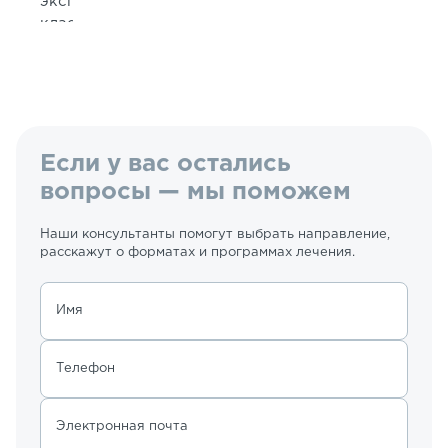
экспертного
класса
с
кристально
чистым
изображением
Показать
всё
Если у вас остались
вопросы — мы поможем
Наши консультанты помогут выбрать направление,
расскажут о форматах и программах лечения.
Имя
Телефон
Электронная почта