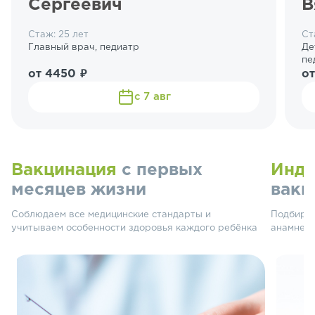
Сергеевич
В
Стаж: 25 лет
Ст
Главный врач, педиатр
Де
пе
от 4450 ₽
от
с 7 авг
Вакцинация
с первых
Инди
месяцев жизни
вакц
Соблюдаем все медицинские стандарты и
Подбирае
учитываем особенности здоровья каждого ребёнка
анамнеза