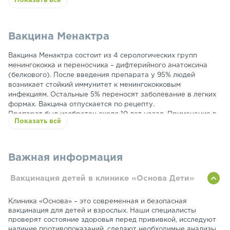
Показать всё
Вакцина Менактра
Вакцина Менактра состоит из 4 серологических групп
менингококка и переносчика – дифтерийного анатоксина
(белкового). После введения препарата у 95% людей
возникает стойкий иммунитет к менингококковым
инфекциям. Остальные 5% переносят заболевание в легких
формах. Вакцина отпускается по рецепту.
Препарат был изобретен около 10 лет назад. Применение в
Показать всё
России одобрено с 2014 года. Вакцина формирует иммунитет
на несколько разновидностей штаммов менингококка. После
замораживания вакциной пользоваться нельзя, а храниться
она должна при температуре от 2 до 8 градусов тепла.
Важная информация
Производится Менактра в Америке, известной компанией.
Самыми восприимчивыми к заражению менингококком
Вакцинация детей в клинике «Основа Дети»
считаются дети, включая и подростковый возраст.
Заражаются ней и взрослые люди, особенно в местах
Клиника «Основа» – это современная и безопасная
большого скопления народа. Передается инфекция через
вакцинация для детей и взрослых. Наши специалисты
воздух.
проверят состояние здоровья перед прививкой, исследуют
наличие противопоказаний, сделают необходимые анализы