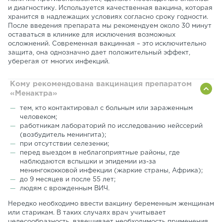
и диагностику. Используется качественная вакцина, которая
хранится в надлежащих условиях согласно сроку годности.
После введения препарата мы рекомендуем около 30 минут
оставаться в клинике для исключения возможных
осложнений. Современная вакцинная – это исключительно
защита, она однозначно дает положительный эффект,
уберегая от многих инфекций.
Кому рекомендована вакцинация препаратом
«Менактра»
тем, кто контактировал с больным или зараженным
человеком;
работникам лабораторий по исследованию нейссерий
(возбудитель менингита);
при отсутствии селезенки;
перед выездом в неблагоприятные районы, где
наблюдаются вспышки и эпидемии из-за
менингококковой инфекции (жаркие страны, Африка);
до 9 месяцев и после 55 лет;
людям с врожденным ВИЧ.
Нередко необходимо ввести вакцину беременным женщинам
или старикам. В таких случаях врач учитывает
целесообразность, взвешивает необходимость применения