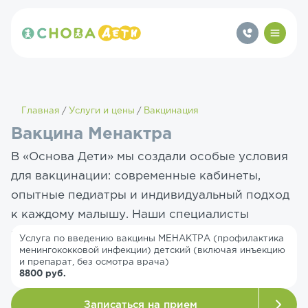
Главная
Услуги и цены
Вакцинация
Вакцина Менактра
В «Основа Дети» мы создали особые условия
для вакцинации: современные кабинеты,
опытные педиатры и индивидуальный подход
к каждому малышу. Наши специалисты
используют только оригинальные вакцины,
Услуга по введению вакцины МЕНАКТРА (профилактика
менингококковой инфекции) детский (включая инъекцию
которые хранятся с соблюдением строгих
и препарат, без осмотра врача)
норм.
8800 руб.
Записаться на прием