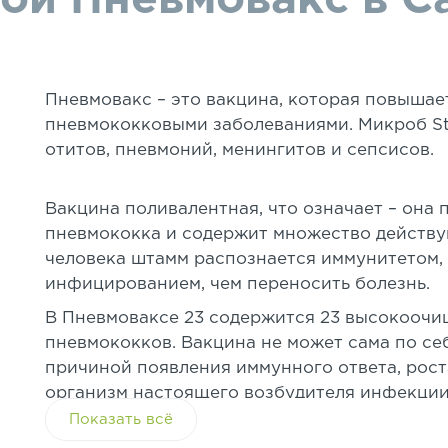
ой Пневмовакс в С
Пневмовакс – это вакцина, которая повышае
пневмококковыми заболеваниями. Микроб St
отитов, пневмоний, менингитов и сепсисов.
Вакцина поливалентная, что означает – она
пневмококка и содержит множество действ
человека штамм распознается иммунитетом, 
инфицированием, чем переносить болезнь.
В Пневмоваксе 23 содержится 23 высокоочи
пневмококков. Вакцина не может сама по се
причиной появления иммунного ответа, рост
организм настоящего возбудителя инфекции,
гораздо быстрее. Антитела вырабатываются 
Показать всё
болезни.