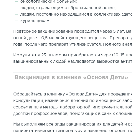
онкологическим больным;
людям, страдающим от бронхиальной астмы;
людям, постоянно находящимся в коллективах (детс
курильщикам.
Повторное вакцинирование проводится через 5 лет. Ва
одной дозе – 0,5 мл действующего вещества. Препарат 
года, после чего препарат утилизируется. Полного анал
Иммунитет к 23 штаммам приобретается через 10–15 по
вакцинированных людей наблюдается выработка антит
Вакцинация в клинике «Основа Дети»
Обращайтесь в клинику «Основа Дети» для проведения
консультаций, назначения лечения по имеющимся заб
современные методы лабораторной, инструментальной
десятки профессионалов, помогающих в самых сложны
Мы выполняем все виды вакцинирования для детей и в
пациента, измеряет температуру и давление, опроси