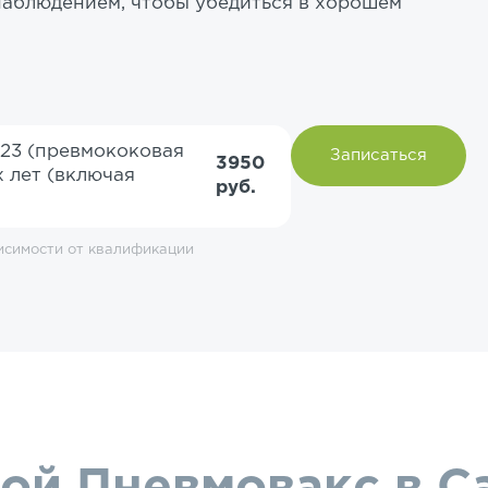
наблюдением, чтобы убедиться в хорошем
 23 (превмококовая
Записаться
3950
 лет (включая
руб.
исимости от квалификации