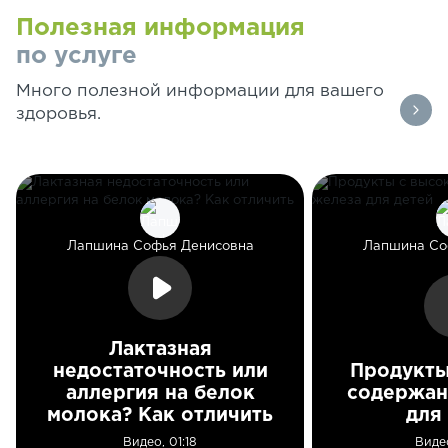
Полезная информация
по услуге
Много полезной информации для вашего
здоровья.
Лапшина Софья Денисовна
Лапшина Со
Лактазная
недостаточность или
Продукты
аллергия на белок
содержан
молока? Как отличить
для
Видео, 01:18
Виде