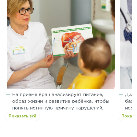
На приёме врач анализирует питание,
Диаг
образ жизни и развитие ребёнка, чтобы
базо
понять истинную причину нарушений.
иссл
Показать всё
Показа