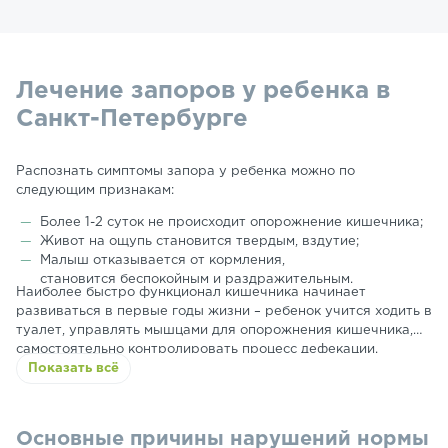
Лечение запоров у ребенка в
Санкт-Петербурге
Распознать симптомы запора у ребенка можно по
следующим признакам:
Более 1-2 суток не происходит опорожнение кишечника;
Живот на ощупь становится твердым, вздутие;
Малыш отказывается от кормления,
становится беспокойным и раздражительным.
Наиболее быстро функционал кишечника начинает
развиваться в первые годы жизни – ребенок учится ходить в
туалет, управлять мышцами для опорожнения кишечника,
самостоятельно контролировать процесс дефекации.
Основная задача родителей в этот период – вовремя
Показать всё
определить проблему и обратится к врачу для принятия
необходимых мер по ее устранению.
Основные причины нарушений нормы