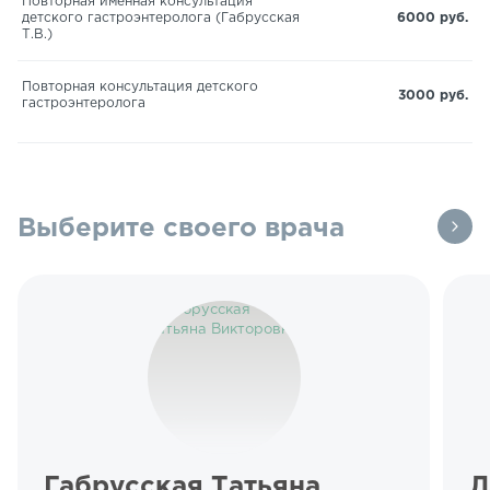
Повторная именная консультация
детского гастроэнтеролога (Габрусская
6000 руб.
Т.В.)
Повторная консультация детского
3000 руб.
гастроэнтеролога
Выберите своего врача
Габрусская Татьяна
Л