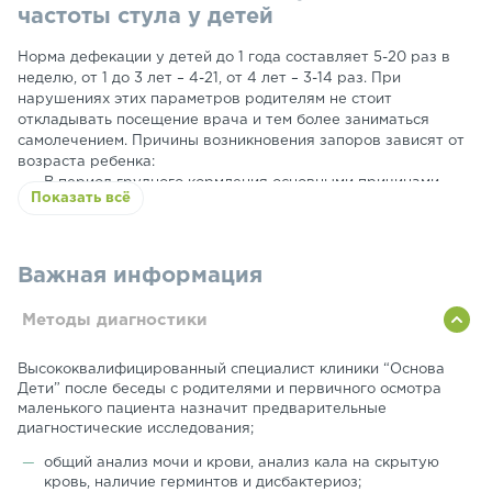
частоты стула у детей
Норма дефекации у детей до 1 года составляет 5-20 раз в
неделю, от 1 до 3 лет – 4-21, от 4 лет – 3-14 раз. При
нарушениях этих параметров родителям не стоит
откладывать посещение врача и тем более заниматься
самолечением. Причины возникновения запоров зависят от
возраста ребенка:
В период грудного кормления основными причинами
Показать всё
задержки стула являются смена грудного молока на
молочные смеси или коровье молоко, замена молочной
смеси на другую, пеленочный дерматит, врожденные
аномалии кишечника, дисбактериоз;
Важная информация
В более старшем возрасте запор могут спровоцировать
нарушение режима питания, недостаточное количество
Методы диагностики
жидкости в рационе, трещина прямой кишки,
заболевания органов желудочно-кишечного тракта,
Высококвалифицированный специалист клиники “Основа
гиподинамия, реакция на прием некоторых видов
Дети” после беседы с родителями и первичного осмотра
лекарственных препаратов.
маленького пациента назначит предварительные
диагностические исследования;
общий анализ мочи и крови, анализ кала на скрытую
кровь, наличие герминтов и дисбактериоз;