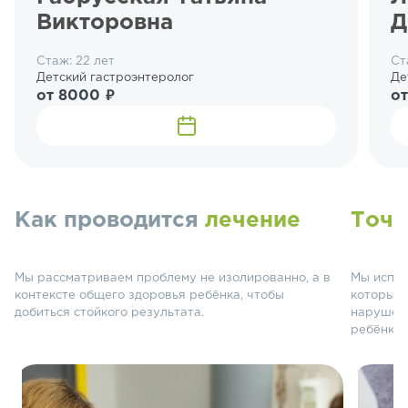
Викторовна
Д
Стаж: 22 лет
Ст
Детский гастроэнтеролог
Де
от 8000 ₽
от
Как проводится
лечение
Точн
Мы рассматриваем проблему не изолированно, а в
Мы испол
контексте общего здоровья ребёнка, чтобы
которые 
добиться стойкого результата.
нарушени
ребёнка.