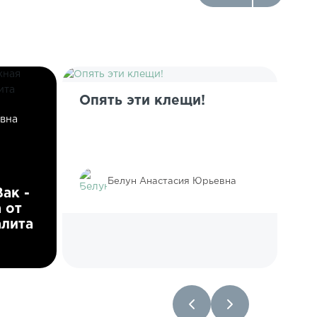
Опять эти клещи!
вна
С
Белун Анастасия Юрьевна
ак -
 от
лита