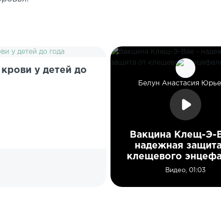
 крови у детей до
Белун Анастасия Юрье
Вакцина Клещ-Э-В
надежная защита
клещевого энцефа
Видео, 01:03