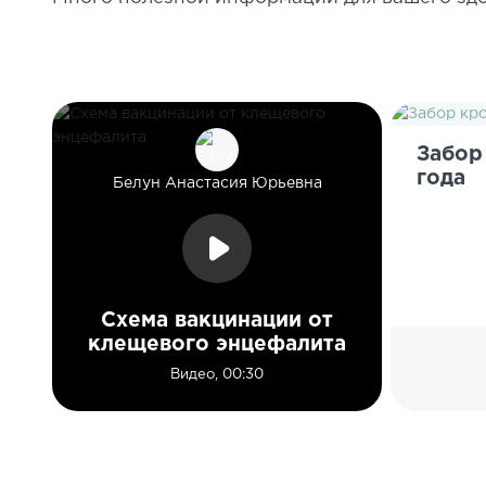
Забор
года
Белун Анастасия Юрьевна
Схема вакцинации от
клещевого энцефалита
Видео, 00:30