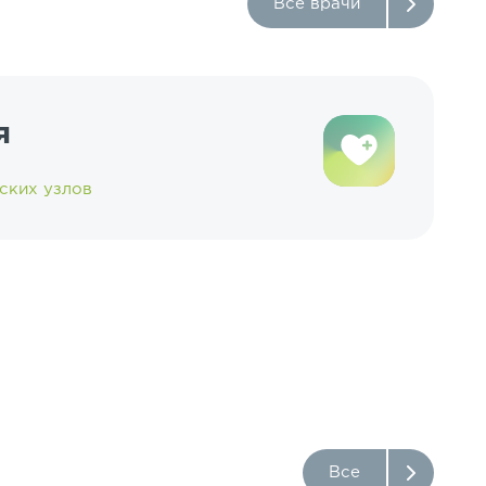
Все врачи
я
ских узлов
Все