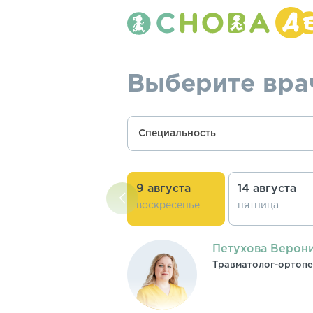
Выберите вра
Специальность
9 августа
14 августа
воскресенье
пятница
Петухова Верони
Травматолог-ортопед