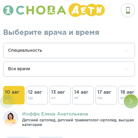
Выберите врача и время
Специальность
Все врачи
10 авг
12 авг
13 авг
14 авг
17 авг
18 авг
пн
ср
чт
пт
пн
вт
Иоффе Елена Анатольевна
Детский ортопед, детский травматолог-ортопед, высшая
категория